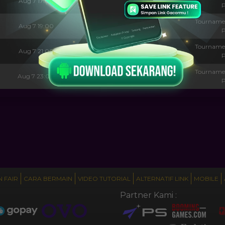
Aug 7 17:00
Tournamen
Aug 7 19:00
Tournamen
Aug 7 21:00
Tournamen
Aug 7 23:00
 FAIR
CARA BERMAIN
VIDEO TUTORIAL
ALTERNATIF LINK
MOBILE
Partner Kami :