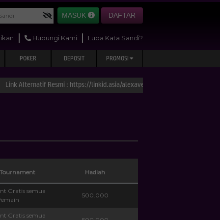
MASUK
DAFTAR
ikan
Hubungi Kami
Lupa Kata Sandi?
POKER
DEPOSIT
PROMOSI
k Alternatif Resmi : https://linkid.asia/alexavegas-go https://linkid.
Tournament
Hadiah
t Gratis semua
500.000
Pemain
t Gratis semua
500.000