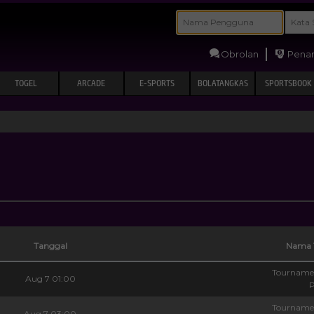
Obrolan
Penar
TOGEL
ARCADE
E-SPORTS
BOLATANGKAS
SPORTSBOOK
Lin
Tanggal
Nama 
Tournamen
Aug 7 01:00
Tournamen
Aug 7 03:00