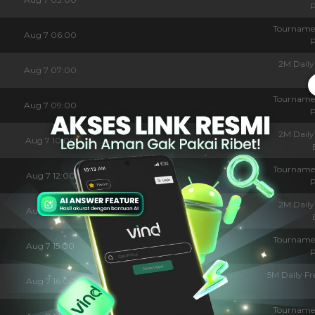
Tournamen
Aug 7 06:00
2M Daily 
Aug 7 07:00
Tournamen
Aug 7 09:00
2M Daily 
Aug 7 10:00
Tournamen
Aug 7 12:00
2M Daily 
Aug 7 13:00
Tournamen
Aug 7 15:00
5M Daily Fre
Aug 7 16:00
Tournamen