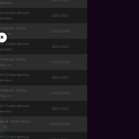
Pemain
t Gratis semua
500.000
Pemain
Freeroll, Tcoins
2.000.000
Buy-in
×
t Gratis semua
500.000
Pemain
Freeroll, Tcoins
2.000.000
Buy-in
t Gratis semua
500.000
Pemain
Freeroll, Tcoins
2.000.000
Buy-in
t Gratis semua
500.000
Pemain
eroll, Tcoins Buy-
5.000.000
in
t Gratis semua