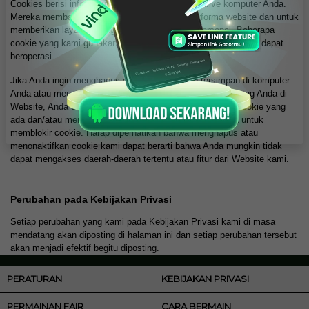
Cookies berisi informasi yang dialihkan ke hard drive komputer Anda.
Mereka membantu kita untuk meningkatkan performa website dan untuk
memberikan layanan yang lebih baik dan lebih personal. Beberapa
cookie yang kami gunakan sangat penting untuk Website agar dapat
beroperasi.
Jika Anda ingin menghapus cookie yang sudah tersimpan di komputer
Anda atau menghentikan cookie yang melacak pola browsing Anda di
Website, Anda dapat melakukannya dengan menghapus cookie yang
ada dan/atau mengubah pengaturan privasi browser Anda untuk
memblokir cookie. Harap diperhatikan bahwa menghapus atau
menonaktifkan cookie kami dapat berarti bahwa Anda mungkin tidak
dapat mengakses daerah-daerah tertentu atau fitur dari Website kami.
Perubahan pada Kebijakan Privasi
Setiap perubahan yang kami pada Kebijakan Privasi kami di masa
mendatang akan diposting di halaman ini dan setiap perubahan tersebut
akan menjadi efektif begitu diposting.
PERATURAN
KEBIJAKAN PRIVASI
PERMAINAN FAIR
CARA BERMAIN