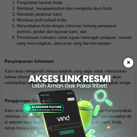
Pengolahan taruhan Anda.
Membuat, mengoperasikan dan mengelola akun Anda.
Mematuhi peraturan kami.
Membuat profil pribadi Anda.
Menyediakan Anda dengan informasi tentang penawaran
promosi, produk dan layanan kami, dan
Pemantauan transaksi untuk tujuan mencegah penipuan, taruhan
yang mencurigakan, pencucian uang dan kecurangan.
×
Penyimpanan Informasi
Kami akan mengambil semua langkah yang wajar untuk memastikan
bahwa informasi Anda tetap aman dan dilindungi. Kami tidak akan
memberikan informasi pribadi Anda kepada pihak lain atau pihak ketiga.
Penggunaan Cookies
Kami akan menggunakan cookies sebagai sarana untuk mengumpulkan
informasi dari server kami untuk tujuan di atas. Jika Anda mendaftar diri
di website kami atau jika Anda menggunakan Website kami, Anda
setuju kepada kebijakan cookie kami.