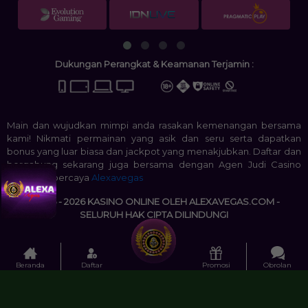
Dukungan Perangkat & Keamanan Terjamin :
Main dan wujudkan mimpi anda rasakan kemenangan bersama
kami! Nikmati permainan yang asik dan seru serta dapatkan
bonus yang luar biasa dan jackpot yang menakjubkan. Daftar dan
bergabung sekarang juga bersama dengan Agen Judi Casino
Online Terpercaya
Alexavegas
© 2015 - 2026 KASINO ONLINE OLEH ALEXAVEGAS.COM -
SELURUH HAK CIPTA DILINDUNGI
Beranda
Daftar
Promosi
Obrolan